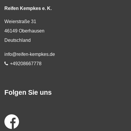
Reifen Kempkes e. K.
Weierstraße 31
46149
Oberhausen
Deutschland
E-Mail:
info@reifen-kempkes.de
Telefon:
+49208667778
Folgen Sie uns
Social
Media