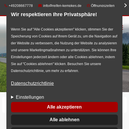
Telefon:
E-Mail:
+49208667778
info@reifen-kempkes.de
Öffnungszeiten
Wir respektieren Ihre Privatsphäre!
☰
Direkt
Wenn Sie auf "Alle Cookies akzeptieren" klicken, stimmen Sie der
Speicherung von Cookies auf Ihrem Gerät zu, um die Navigation auf
zum
der Website zu verbessern, die Nutzung der Website zu analysieren
Inhalt
und unsere Marketingmaßnahmen zu unterstützen. Sie können Ihre
Einstellungen jederzeit ändern oder alle Cookies ablehnen, indem
Sie auf "Cookies ablehnen" klicken. Besuchen Sie unsere
Datenschutzrichtlinie, um mehr zu erfahren.
Datenschutzrichtlinie
Einstellungen
Startseite
Reifen
Ganzjahresreifen
Alle akzeptieren
Alle ablehnen
Ganzjahresreifen